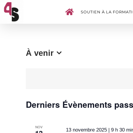
Passer
SOUTIEN À LA FORMAT
au
contenu
À venir
Sélectionnez
une
date.
Derniers Évènements pas
NOV
13 novembre 2025 | 9 h 30 mi