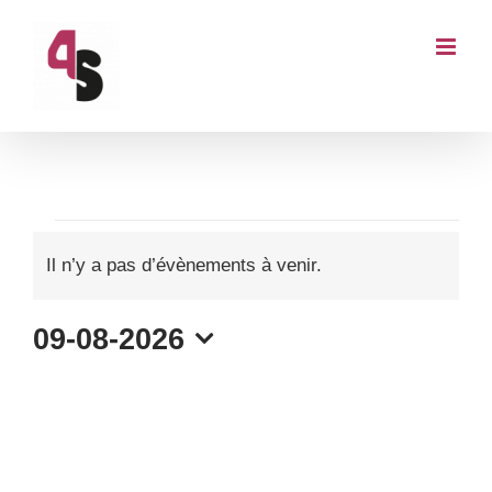
Passer
au
contenu
Évènements
Il n’y a pas d’évènements à venir.
for
Notice
09-08-2026
9
Sélectionnez
une
août
date.