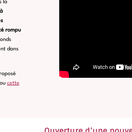
 la
 à
·s
été rompu
Fonds
ent dans
proposé
 ou
cette
Ouverture d’une nouve