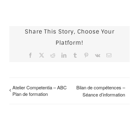
Share This Story, Choose Your
Platform!
Facebook
X
Reddit
LinkedIn
Tumblr
Pinterest
Vk
Email
Atelier Competentia – ABC
Bilan de compétences –
Plan de formation
Séance d’information